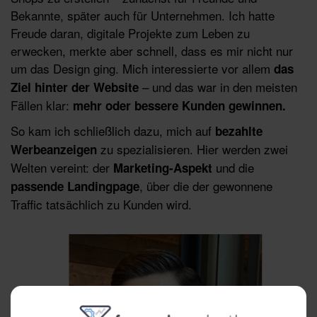
Bekannte, später auch für Unternehmen. Ich hatte
Freude daran, digitale Projekte zum Leben zu
erwecken, merkte aber schnell, dass es mir nicht nur
um das Design ging. Mich interessierte vor allem
das
– und das war in den meisten
Ziel hinter der Website
Fällen klar:
mehr oder bessere Kunden gewinnen.
So kam ich schließlich dazu, mich auf
bezahlte
zu spezialisieren. Hier werden zwei
Werbeanzeigen
Welten vereint: der
und die
Marketing-Aspekt
, über die der gewonnene
passende Landingpage
Traffic tatsächlich zu Kunden wird.